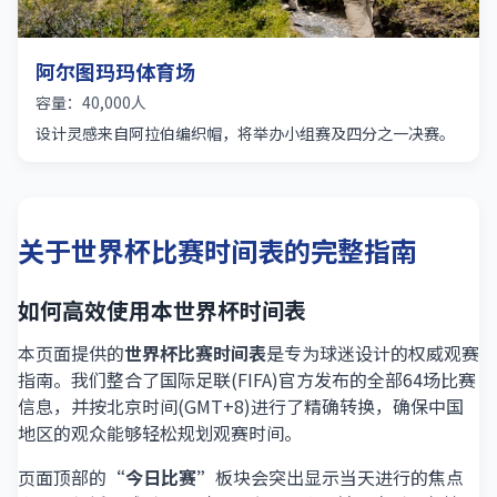
阿尔图玛玛体育场
容量：40,000人
设计灵感来自阿拉伯编织帽，将举办小组赛及四分之一决赛。
关于世界杯比赛时间表的完整指南
如何高效使用本世界杯时间表
本页面提供的
世界杯比赛时间表
是专为球迷设计的权威观赛
指南。我们整合了国际足联(FIFA)官方发布的全部64场比赛
信息，并按北京时间(GMT+8)进行了精确转换，确保中国
地区的观众能够轻松规划观赛时间。
页面顶部的
“今日比赛”
板块会突出显示当天进行的焦点