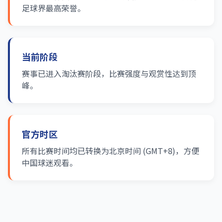
足球界最高荣誉。
当前阶段
赛事已进入淘汰赛阶段，比赛强度与观赏性达到顶
峰。
官方时区
所有比赛时间均已转换为北京时间 (GMT+8)，方便
中国球迷观看。