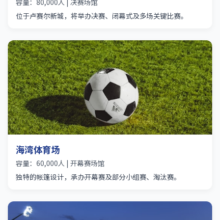
容量：80,000人 | 决赛场馆
位于卢赛尔新城，将举办决赛、闭幕式及多场关键比赛。
海湾体育场
容量：60,000人 | 开幕赛场馆
独特的帐篷设计，承办开幕赛及部分小组赛、淘汰赛。