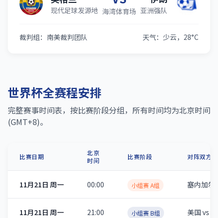
现代足球发源地
亚洲强队
海湾体育场
裁判组：南美裁判团队
天气：少云，28°C
世界杯全赛程安排
完整赛事时间表，按比赛阶段分组，所有时间均为北京时间
(GMT+8)。
北京
比赛日期
比赛阶段
对阵双方
时间
11月21日 周一
00:00
塞内加尔 v
小组赛 A组
11月21日 周一
21:00
美国 vs 
小组赛 B组